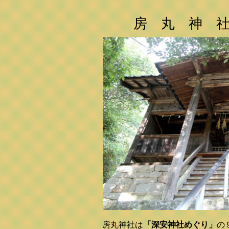
房 丸 神 
房丸神社は
「深安神社めぐり」
の