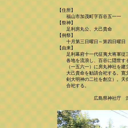
【住所】
福山市加茂町字百谷五一一
【祭神】
足利房丸公、大己貴命
【例祭】
十月第三日曜日～第四日曜日（
【由来】
足利幕府十一代征夷大将軍従三
各地を流浪し、百谷に隠世する
（一五六一）に房丸神社を建立
大己貴命を勧請合祀する。寛文
剣大明神の二社を創立）。天保
合祀する。
広島県神社庁 深安二十六